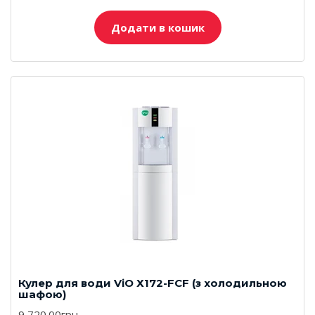
Додати в кошик
Кулер для води ViO Х172-FСF (з холодильною
шафою)
9 720.00грн.