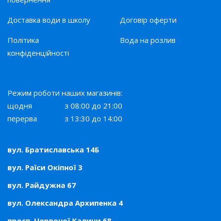
буває:
Доставка води в школу
Договір оферти
сенсорним або натисканням клавіші – зручне та
сучасне рішення, яке повністю виключає контакт
Політика
Вода на розлив
кружки та обладнання;
конфіденційності
натиском кухлем – встановлюється у багатьох
бюджетних та недорогих моделях. Зручна та
проста у використанні;
Режим роботи наших магазинів:
натисканням рукою – зустрічається дуже рідко
щодня
з 08:00 до 21:00
через незручну експлуатацію.
перерва
з 13:30 до 14:00
При необхідності, у нас можна замовити кулер з водою,
який обладнаний такими додатковими функціями:
вул. Братиславська 14Б
захистом від дітей, захистом від протікання, тримачем
вул. Раїси Окіпної 3
для склянки, сенсорною панеллю та дисплеєм, системою
газації та багатьма іншими.
вул. Райдужна 67
вул. Олександра Архипенка 4
Як вибрати та купити кулер
для води в Україні.
просп. Червоної Калини 68