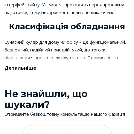
інтерфейс сайту. Усі моделі проходять передпродажну
підготовку, тому несправності повністю виключено.
Класифікація обладнання
Сучасний кулер для дому чи офісу – це функціональний,
безпечний, надійний пристрій, який, до того ж,
відрізняється простою експлуатацією. Промисловість
випускає безліч найрізноманітніших моделей, які
Детальніше
відрізняються як зовнішнім виглядом, а й технічними
характеристиками. За форматом офісний або домашній
кулер буває:
Не знайшли, що
настільний
(маленький) – завдяки компактності
шукали?
ідеально підходить для приміщень з невеликою
Отримайте безкоштовну консультацію нашого фахівця
площею. Однак, за функціоналом практично нічим
не поступається повнорозмірним варіантам;
підлоговий
(великий) – універсальний апарат, в