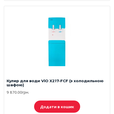
Кулер для води ViO X217-FCF (з холодильною
шафою)
9 870.00грн.
Додати в кошик