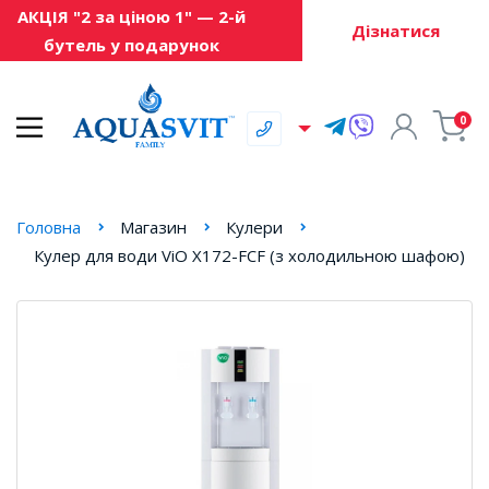
АКЦІЯ "2 за ціною 1" — 2-й
Дізнатися
бутель у подарунок
0
Головна
Магазин
Кулери
Кулер для води ViO Х172-FСF (з холодильною шафою)