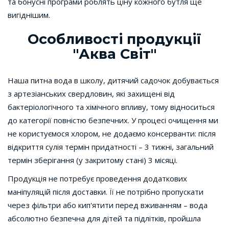
та бонусні програми роблять ціну кожного бутля ще
вигіднішим.
Особливості продукції
"Аква Світ"
Наша питна вода в школу, дитячий садочок добувається
з артезіанських свердловин, які захищені від
бактеріологічного та хімічного впливу, тому відноситься
до категорії повністю безпечних. У процесі очищення ми
не користуємося хлором, не додаємо консерванти: після
відкриття сулія термін придатності – 3 тижні, загальний
термін зберігання (у закритому стані) 3 місяці.
Продукція не потребує проведення додаткових
маніпуляцій після доставки. Її не потрібно пропускати
через фільтри або кип'ятити перед вживанням – вода
абсолютно безпечна для дітей та підлітків, пройшла