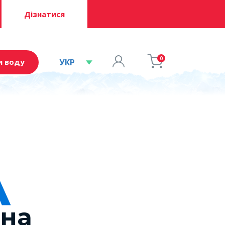
Дізнатися
0
УКР
и воду
А
на