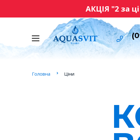
АКЦІЯ "2 за ц
(0
Головна
Ціни
К