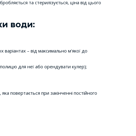
бробляється та стерилізується, ціна від цього
ки води:
х варіантах – від максимально м'якої до
, полицю для неї або орендувати кулер);
 яка повертається при закінченні постійного