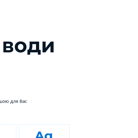
 води
ішою для Вас
g
Ag