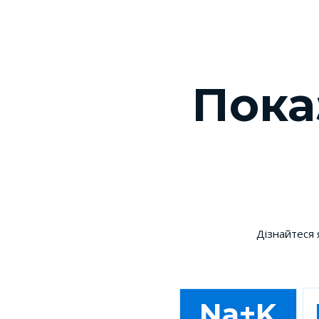
Пока
Дізнайтеся 
Na+K