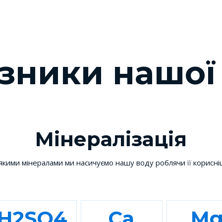
зники нашої
Мінералізація
якими мінералами ми насичуємо нашу воду роблячи її корисн
H2SO4
Са
M