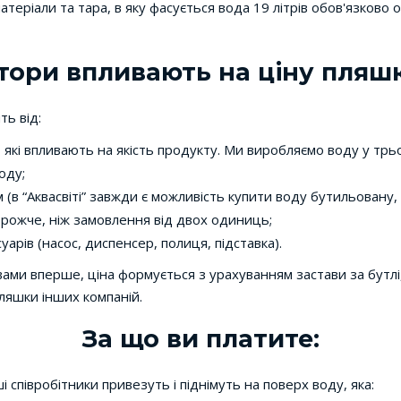
теріали та тара, в яку фасується вода 19 літрів обов'язково о
тори впливають на ціну пляш
ть від:
які впливають на якість продукту. Ми виробляємо воду у трьо
оду;
м (в “Аквасвіті” завжди є можливість купити воду бутильовану
орожче, ніж замовлення від двох одиниць;
арів (насос, диспенсер, полиця, підставка).
вами вперше, ціна формується з урахуванням застави за бутлі,
ляшки інших компаній.
За що ви платите:
 співробітники привезуть і піднімуть на поверх воду, яка: