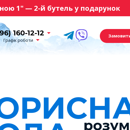
іною 1" — 2-й бутель у подарунок
96) 160-12-12
Замовит
Графік роботи
ОРИСН
розум