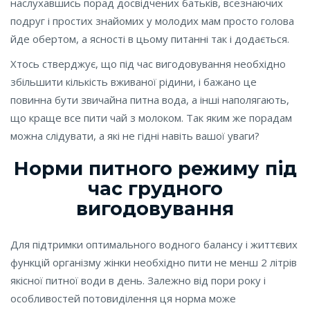
наслухавшись порад досвідчених батьків, всезнаючих
подруг і простих знайомих у молодих мам просто голова
йде обертом, а ясності в цьому питанні так і додається.
Хтось стверджує, що під час вигодовування необхідно
збільшити кількість вживаної рідини, і бажано це
повинна бути звичайна питна вода, а інші наполягають,
що краще все пити чай з молоком. Так яким же порадам
можна слідувати, а які не гідні навіть вашої уваги?
Норми питного режиму під
час грудного
вигодовування
Для підтримки оптимального водного балансу і життєвих
функцій організму жінки необхідно пити не менш 2 літрів
якісної питної води в день. Залежно від пори року і
особливостей потовиділення ця норма може