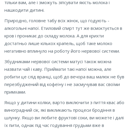
тільки вам, але і зможуть зіпсувати якість молока і
нашкодити дитині.
Природно, головне табу всіх жінок, що годують -
алкогольні напої. Етиловий спирт тут же всмоктується в
кров і проникає до складу молока. А для крихти
достатньо лише кількох крапель, щоб таке молоко
негативно вплинуло на роботу його нервової системи.
Збудниками нервової системи матусі також можна
назвати чай і каву. Приймати такі напої можна, але
робити це слід вранці, щоб до вечора ваш малюк не був
перезбуджений від кофеїну і не засмучував вас своїми
примхами.
Якщо у дитини коліки, варто виключити з пиття квас або
виноградний сік, які викликають процеси бродіння в
шлунку. Якщо ви любите фруктові соки, ви можете і далі
їх пити, однак під час годування грудьми вже в