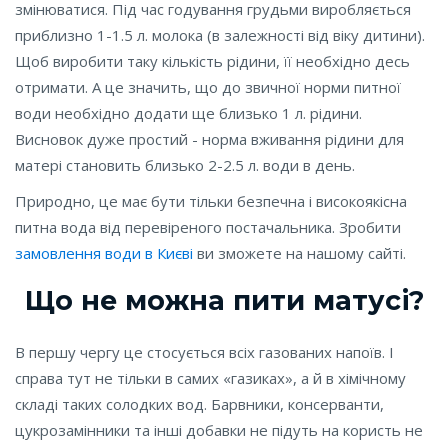
змінюватися. Під час годування грудьми виробляється
приблизно 1-1.5 л. молока (в залежності від віку дитини).
Щоб виробити таку кількість рідини, її необхідно десь
отримати. А це значить, що до звичної норми питної
води необхідно додати ще близько 1 л. рідини.
Висновок дуже простий - норма вживання рідини для
матері становить близько 2-2.5 л. води в день.
Природно, це має бути тільки безпечна і високоякісна
питна вода від перевіреного постачальника. Зробити
замовлення води в Києві
ви зможете на нашому сайті.
Що не можна пити матусі?
В першу чергу це стосується всіх газованих напоїв. І
справа тут не тільки в самих «газиках», а й в хімічному
складі таких солодких вод. Барвники, консерванти,
цукрозамінники та інші добавки не підуть на користь не