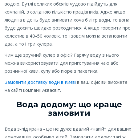
водою. Бутлі великих обсягів чудово підійдуть для
компаній, з солідною кількістю працівників. Адже якщо
людина в день буде випивати хоча б літр води, то вона
буде досить швидко розходитися. А якщо говорити про
колектив в 40-50 чоловік, то і зовсім можна встановити
два, а то і три кулера.
Чим ще зручний кулер в офісі? Гарячу воду з нього
можна використовувати для приготування чаю або
розчинної кави, супу або пюре з пакетика.
Замовити доставку води в Києві
в ваш офіс ви зможете
на сайті компанії Аквасвіт.
Вода додому: що краще
замовити
Вода з-під крана - це не дуже вдалий «напій» для ваших
домочадців, особливо дітей. Замовляти додому такі ж