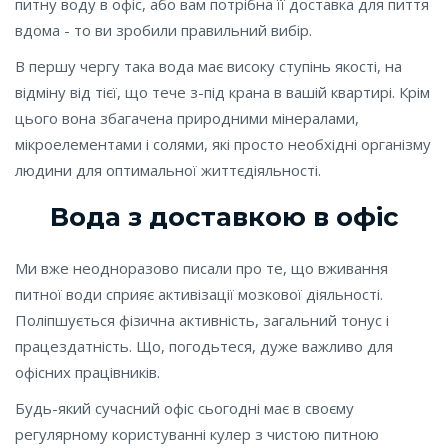
питну воду в офіс, або вам потрібна її доставка для пиття
вдома - то ви зробили правильний вибір.
В першу чергу така вода має високу ступінь якості, на
відміну від тієї, що тече з-під крана в вашій квартирі. Крім
цього вона збагачена природними мінералами,
мікроелементами і солями, які просто необхідні організму
людини для оптимальної життєдіяльності.
Вода з доставкою в офіс
Ми вже неодноразово писали про те, що вживання
питної води сприяє активізації мозкової діяльності.
Поліпшується фізична активність, загальний тонус і
працездатність. Що, погодьтеся, дуже важливо для
офісних працівників.
Будь-який сучасний офіс сьогодні має в своєму
регулярному користуванні кулер з чистою питною